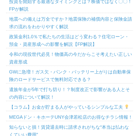
投資を開始する最適なタイミングとは？株価ではなく〇〇！
FPが解説
地震への備えは万全ですか？地震保険の補償内容と保険金請
求の流れをわかりやすく解説
政策金利1.0％で私たちの生活はどう変わる？住宅ローン・
預金・資産形成への影響を解説【FP解説】
令和の現役世代必見！物価高の今だからこそ考えたい正しい
資産形成
GWに急増！ガス欠・パンク・バッテリー上がりは自動車保
険のロードサービスで無料対応できる？
遺族年金が5年で打ち切り！？制度改正で影響がある人とそ
の内容について解説！
【コラム】お金が貯まる人がやっているシンプルな工夫
MEGAドン・キホーテUNY会津若松店のお得なチラシ情報！
知らないと損！賃貸退去時に請求されがちな“本当は払わな
くていい費用”