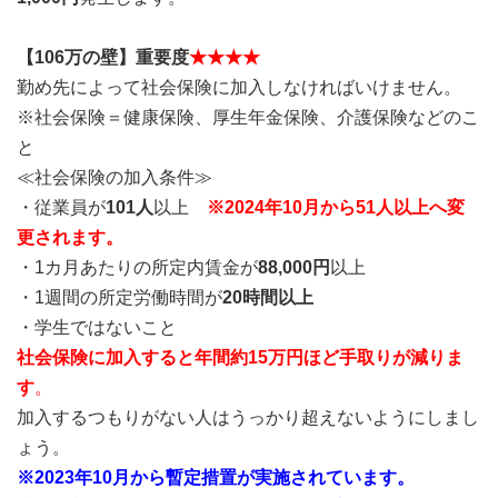
【106万の壁】重要度
★★★★
勤め先によって社会保険に加入しなければいけません。
※社会保険＝健康保険、厚生年金保険、介護保険などのこ
と
≪社会保険の加入条件≫
・従業員が
101人
以上
※2024年10月から51人以上へ変
更されます。
・1カ月あたりの所定内賃金が
88,000円
以上
・1週間の所定労働時間が
20時間以上
・学生ではないこと
社会保険に加入すると年間約15万円ほど手取りが減りま
す
。
加入するつもりがない人はうっかり超えないようにしまし
ょう。
※2023年10月から暫定措置が実施されています。