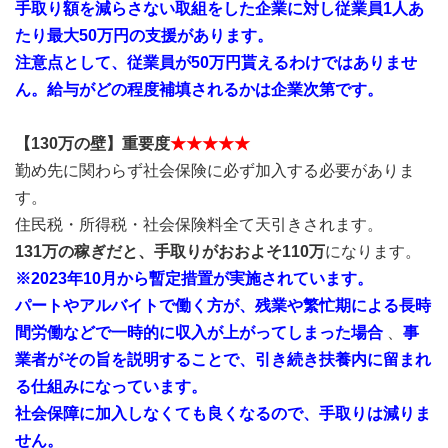
手取り額を減らさない取組をした企業に対し従業員1人あ
たり最大50万円の支援があります。
注意点として、従業員が50万円貰えるわけではありませ
ん。給与がどの程度補填されるかは企業次第です。
【130万の壁】重要度
★★★★★
勤め先に関わらず社会保険に必ず加入する必要がありま
す。
住民税・所得税・社会保険料全て天引きされます。
131万の稼ぎだと、手取りがおおよそ110万
になります。
※2023年10月から暫定措置が実施されています。
パートやアルバイトで働く方が、残業や繁忙期による長時
間労働などで一時的に収入が上がってしまった場合
、
事
業者がその旨を説明することで、引き続き扶養内に留まれ
る仕組みになっています。
社会保障に加入しなくても良くなるので、手取りは減りま
せん。