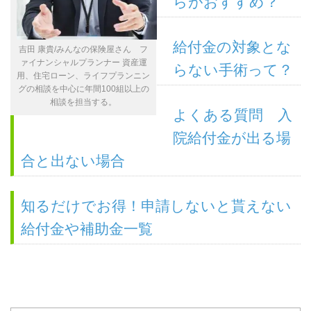
らがおすすめ？
給付金の対象とな
吉田 康貴/みんなの保険屋さん フ
ァイナンシャルプランナー 資産運
らない手術って？
用、住宅ローン、ライフプランニン
グの相談を中心に年間100組以上の
相談を担当する。
よくある質問 入
院給付金が出る場
合と出ない場合
知るだけでお得！申請しないと貰えない
給付金や補助金一覧