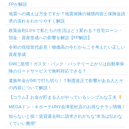
FPが解説
地震への備えは万全ですか？地震保険の補償内容と保険金請
求の流れをわかりやすく解説
政策金利1.0％で私たちの生活はどう変わる？住宅ローン・
預金・資産形成への影響を解説【FP解説】
令和の現役世代必見！物価高の今だからこそ考えたい正しい
資産形成
GWに急増！ガス欠・パンク・バッテリー上がりは自動車保
険のロードサービスで無料対応できる？
遺族年金が5年で打ち切り！？制度改正で影響がある人とそ
の内容について解説！
【コラム】お金が貯まる人がやっているシンプルな工夫
MEGAドン・キホーテUNY会津若松店のお得なチラシ情報！
知らないと損！賃貸退去時に請求されがちな“本当は払わな
くていい費用”