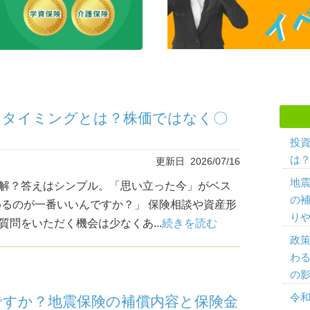
なタイミングとは？株価ではなく〇
投
は？
更新日 2026/07/16
地
解？答えはシンプル。「思い立った今」がベス
の
めるのが一番いいんですか？」 保険相談や資産形
り
問をいただく機会は少なくあ...
続きを読む
政策
わ
の影
令
ですか？地震保険の補償内容と保険金