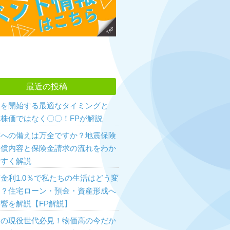
最近の投稿
資を開始する最適なタイミングと
株価ではなく〇〇！FPが解説
震への備えは万全ですか？地震保険
補償内容と保険金請求の流れをわか
やすく解説
金利1.0％で私たちの生活はどう変
る？住宅ローン・預金・資産形成へ
響を解説【FP解説】
和の現役世代必見！物価高の今だか