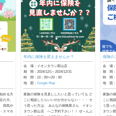
年内に保険を変えませんか？
保険の
会 場：イオンタウン郡山店
会 場
期 間：2024/12/1～2024/12/31
期 間：20
時 間：10：00〜20：00
時 間：1
地 図：
Google Map
地 図
始める方
家族の保険を見直ししたいと思っていても ど
家族の保
定の方。
こに相談したらいいのか分からない・・・ そ
こに相談
。 病気や
う思った方は、 みんなの保険屋さん イオン
う思った
・スマホ
タウン郡山店 へご予約下さい！！ ぜ～んぶ
タウン郡