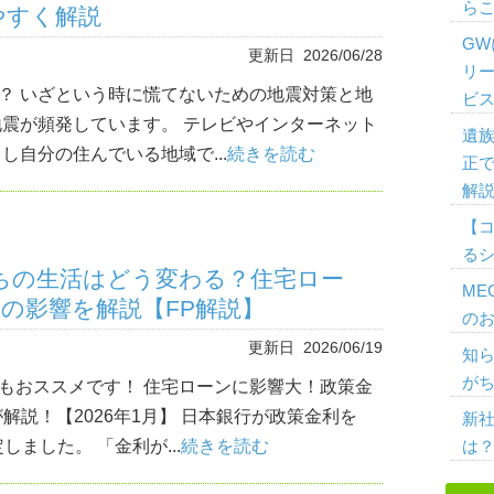
ら
やすく解説
G
更新日 2026/06/28
リ
？ いざという時に慌てないための地震対策と地
ビ
地震が頻発しています。 テレビやインターネット
遺
し自分の住んでいる地域で...
続きを読む
正
解
【
る
たちの生活はどう変わる？住宅ロー
ME
の影響を解説【FP解説】
の
更新日 2026/06/19
知
がち
もおススメです！ 住宅ローンに影響大！政策金
解説！【2026年1月】 日本銀行が政策金利を
新
しました。 「金利が...
続きを読む
は