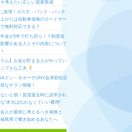
こそ考えたい正しい資産形成
Wに急増！ガス欠・パンク・バッテ
ー上がりは自動車保険のロードサー
スで無料対応できる？
族年金が5年で打ち切り！？制度改
で影響がある人とその内容について
説！
コラム】お金が貯まる人がやってい
シンプルな工夫
GAドン・キホーテUNY会津若松店
お得なチラシ情報！
らないと損！賃貸退去時に請求され
な“本当は払わなくていい費用”
社会人が最初に考えるべき保険と
？福島県で働き始めるあなたへ