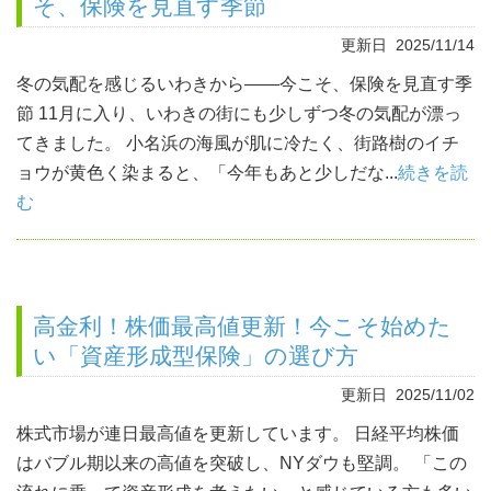
そ、保険を見直す季節
更新日 2025/11/14
冬の気配を感じるいわきから――今こそ、保険を見直す季
節 11月に入り、いわきの街にも少しずつ冬の気配が漂っ
てきました。 小名浜の海風が肌に冷たく、街路樹のイチ
ョウが黄色く染まると、「今年もあと少しだな...
続きを読
む
高金利！株価最高値更新！今こそ始めた
い「資産形成型保険」の選び方
更新日 2025/11/02
株式市場が連日最高値を更新しています。 日経平均株価
はバブル期以来の高値を突破し、NYダウも堅調。 「この