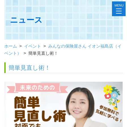
MENU
toggl
navig
ニュース
ホーム
>
イベント
>
みんなの保険屋さん イオン福島店（イ
ベント）
>
簡単見直し術！
簡単見直し術！