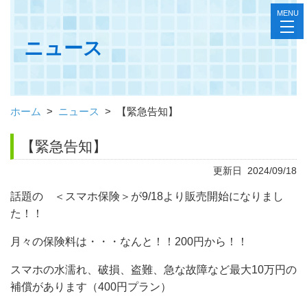
MENU
toggl
navig
ニュース
ホーム
>
ニュース
>
【緊急告知】
【緊急告知】
更新日 2024/09/18
話題の ＜スマホ保険＞が9/18より販売開始になりまし
た！！
月々の保険料は・・・なんと！！200円から！！
スマホの水濡れ、破損、盗難、急な故障など最大10万円の
補償があります（400円プラン）