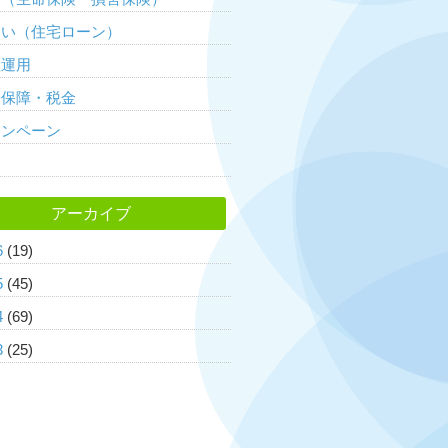
まい（住宅ローン）
産運用
会保障・税金
ャンペーン
常
アーカイブ
6
(19)
5
(45)
4
(69)
3
(25)