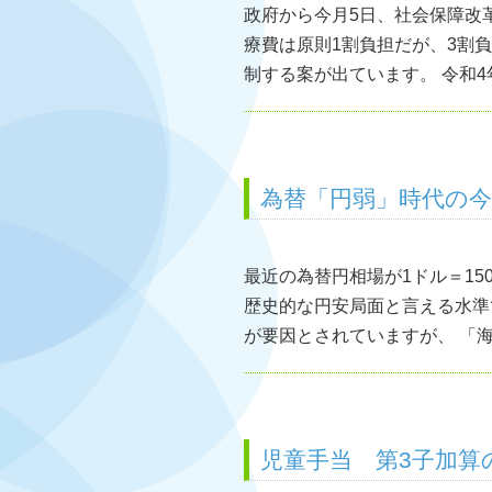
政府から今月5日、社会保障改
療費は原則1割負担だが、3割
制する案が出ています。 令和4年
為替「円弱」時代の
最近の為替円相場が1ドル＝15
歴史的な円安局面と言える水準
が要因とされていますが、 「海
児童手当 第3子加算