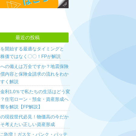
最近の投稿
資を開始する最適なタイミングと
株価ではなく〇〇！FPが解説
震への備えは万全ですか？地震保険
補償内容と保険金請求の流れをわか
やすく解説
金利1.0％で私たちの生活はどう変
る？住宅ローン・預金・資産形成へ
響を解説【FP解説】
和の現役世代必見！物価高の今だか
こそ考えたい正しい資産形成
Wに急増！ガス欠・パンク・バッテ