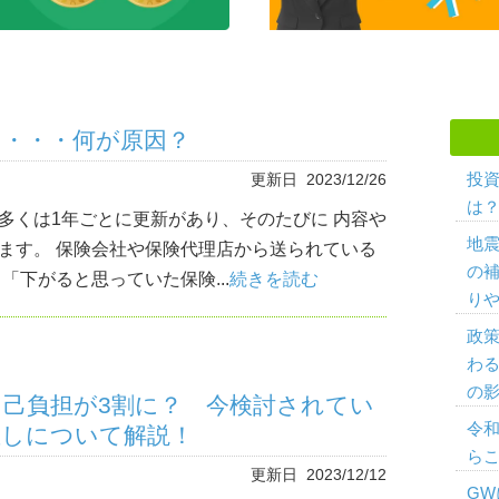
り・・・何が原因？
投
更新日 2023/12/26
は？
多くは1年ごとに更新があり、そのたびに 内容や
地
ます。 保険会社や保険代理店から送られている
の
「下がると思っていた保険...
続きを読む
り
政策
わ
の影
己負担が3割に？ 今検討されてい
令
直しについて解説！
ら
更新日 2023/12/12
G