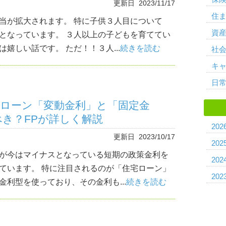
更新日 2023/11/17
住
当が拡大されます。 特に子供３人目について
資
となっています。 ３人以上の子どもを育ててい
嬉しい話です。 ただ！！３人...
続きを読む
社
キ
日
宅ローン「変動金利」と「固定金
き？FPが詳しく解説
202
更新日 2023/10/17
202
が今はマイナスとなっている短期の政策金利を
202
ています。 特に注目されるのが「住宅ローン」
202
利型を使っており、その金利も...
続きを読む