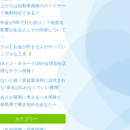
ー上がりは自動車保険のロードサー
スで無料対応できる？
族年金が5年で打ち切り！？制度改
で影響がある人とその内容について
説！
コラム】お金が貯まる人がやってい
シンプルな工夫
GAドン・キホーテUNY会津若松店
お得なチラシ情報！
らないと損！賃貸退去時に請求され
な“本当は払わなくていい費用”
社会人が最初に考えるべき保険と
？福島県で働き始めるあなたへ
カテゴリー
険（生命保険・損害保険）