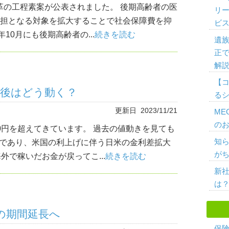
革の工程素案が公表されました。 後期高齢者の医
リ
負担となる対象を拡大することで社会保障費を抑
ビ
10月にも後期高齢者の...
続きを読む
遺
正
解
【
今後はどう動く？
る
更新日 2023/11/21
ME
の
0円を超えてきています。 過去の値動きを見ても
知
であり、米国の利上げに伴う日米の金利差拡大
がち
外で稼いだお金が戻ってこ...
続きを読む
新
は
の期間延長へ
保