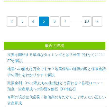
«
3
4
5
6
7
10
»
最近の投稿
投資を開始する最適なタイミングとは？株価ではなく〇〇！
FPが解説
地震への備えは万全ですか？地震保険の補償内容と保険金請
求の流れをわかりやすく解説
政策金利1.0％で私たちの生活はどう変わる？住宅ローン・
預金・資産形成への影響を解説【FP解説】
令和の現役世代必見！物価高の今だからこそ考えたい正しい
資産形成