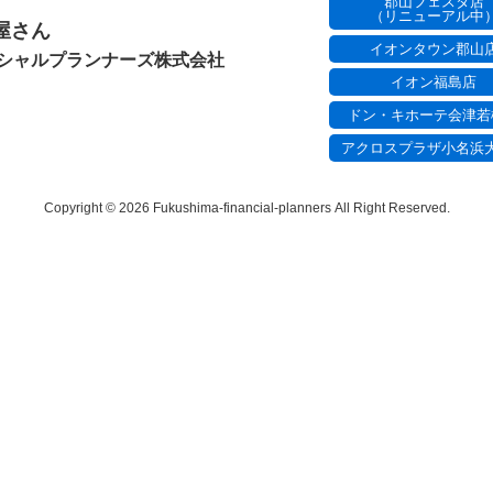
郡山フェスタ店
（リニューアル中
屋さん
イオンタウン郡山
シャル
プランナーズ株式会社
イオン福島店
ドン・キホーテ会津若
アクロスプラザ小名浜
Copyright © 2026 Fukushima-financial-planners
All Right Reserved.