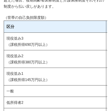
超えた場合、後期高齢者医療制度と介護保険制度それぞれの
制度から払い戻しがあります。
（世帯の自己負担限度額）
区分
現役並み3
2
（課税所得690万円以上）
現役並み2
1
（課税所得380万円以上）
現役並み1
6
（課税所得145万円以上）
一般
5
低所得者2
3