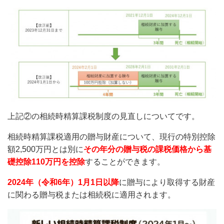
上記②の相続時精算課税制度の見直しについてです。
相続時精算課税適用の贈与財産について、現行の特別控除
額2,500万円とは別に
その年分の贈与税の課税価格から基
礎控除110万円を控除
することができます。
2024年（令和6年）1月1日以降
に贈与により取得する財産
に関わる贈与税または相続税に適用されます。