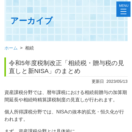
MENU
toggl
navig
アーカイブ
ホーム
>
相続
令和5年度税制改正「相続税・贈与税の見
直しと新NISA」のまとめ
更新日 2023/05/13
資産課税分野では、暦年課税における相続前贈与の加算期
間延長や相続時精算課税制度の見直しが行われます。
個人所得課税分野では、NISAの抜本的拡充・恒久化が行
われます。
まず、資産課税分野とは具体的に